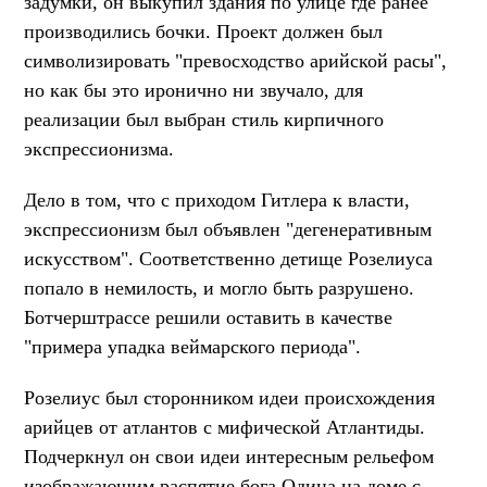
задумки, он выкупил здания по улице где ранее
производились бочки. Проект должен был
символизировать "превосходство арийской расы",
но как бы это иронично ни звучало, для
реализации был выбран стиль кирпичного
экспрессионизма.
Дело в том, что с приходом Гитлера к власти,
экспрессионизм был объявлен "дегенеративным
искусством". Соответственно детище Розелиуса
попало в немилость, и могло быть разрушено.
Ботчерштрассе решили оставить в качестве
"примера упадка веймарского периода".
Розелиус был сторонником идеи происхождения
арийцев от атлантов с мифической Атлантиды.
Подчеркнул он свои идеи интересным рельефом
изображающим распятие бога Одина на доме с